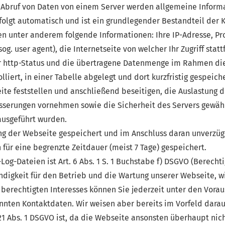
 Abruf von Daten von einem Server werden allgemeine Inform
folgt automatisch und ist ein grundlegender Bestandteil der
 unter anderem folgende Informationen: Ihre IP-Adresse, Pr
. user agent), die Internetseite von welcher Ihr Zugriff statt
 http-Status und die übertragene Datenmenge im Rahmen dies
iert, in einer Tabelle abgelegt und dort kurzfristig gespeiche
ite feststellen und anschließend beseitigen, die Auslastung 
serungen vornehmen sowie die Sicherheit des Servers gewähr
ausgeführt wurden.
zung der Webseite gespeichert und im Anschluss daran unverzüg
für eine begrenzte Zeitdauer (meist 7 Tage) gespeichert.
Log-Dateien ist Art. 6 Abs. 1 S. 1 Buchstabe f) DSGVO (Berecht
ndigkeit für den Betrieb und die Wartung unserer Webseite, w
 berechtigten Interesses können Sie jederzeit unter den Vora
nten Kontaktdaten. Wir weisen aber bereits im Vorfeld darauf
21 Abs. 1 DSGVO ist, da die Webseite ansonsten überhaupt nic